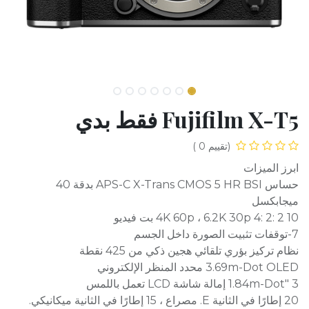
Fujifilm X-T5 فقط بدي
(تقييم 0 )
ابرز الميزات
حساس APS-C X-Trans CMOS 5 HR BSI بدقة 40
ميجابكسل
4K 60p ، 6.2K 30p 4: 2: 2 10 بت فيديو
7-توقفات تثبيت الصورة داخل الجسم
نظام تركيز بؤري تلقائي هجين ذكي من 425 نقطة
3.69m-Dot OLED محدد المنظر الإلكتروني
3 "1.84m-Dot إمالة شاشة LCD تعمل باللمس
20 إطارًا في الثانية E. مصراع ، 15 إطارًا في الثانية ميكانيكي.