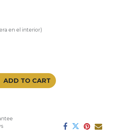
ra en el interior)
ADD TO CART
antee
ys