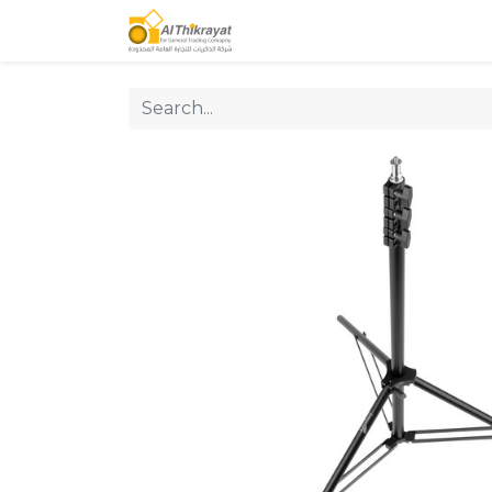
Home
Our Products