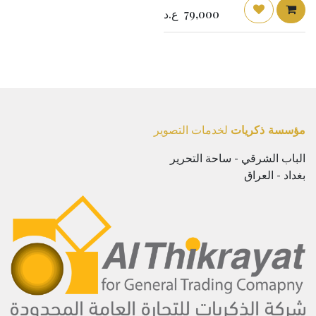
إدارة الحرارة المحسّنة لاستخدام
79,000
ع.د
الطاقة القصوى للكاميرا غير
المزودة بمرآة ، تم تصميم حزمة
بطارية FUJIFILM NP-W126S
Li-Ion لإدارة الحرارة بشكل أفضل
وضمان أداء سريع للكاميرا. تتوافق
هذه البطارية أيضًا مع الكاميرات
القديمة التي تستخدم حزمة بطارية
NP-W126 ، لكن لن يرى
المستخدمون أي مزايا أداء في تلك
الأجهزة.
مؤسسة ذكريات
لخدمات التصوير
الباب الشرقي - ساحة التحرير
بغداد - العراق