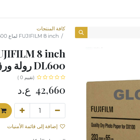
0
المتجر
كافة المنتجات
FUJIFILM 8 inch لماع For DX-DE100 DL600 رولة ورق (65 متر)
DL600 رولة ورق (65 متر)
(تقييم 0 )
42,660
ع.د
إضافة إلى قائمة الأمنيات