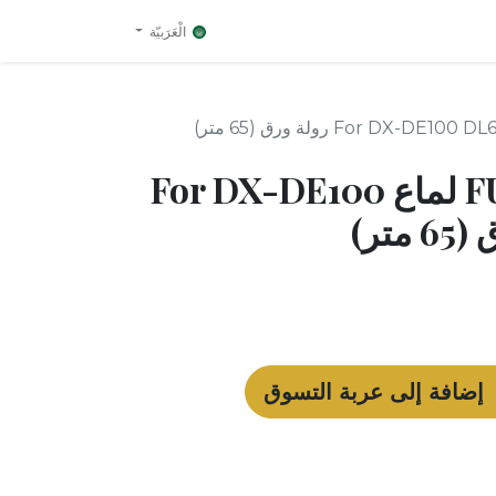
الْعَرَبيّة
FUJIFILM 8 inch لماع For DX-DE100
إضافة إلى عربة التسوق