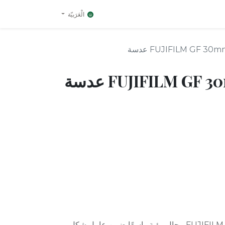
الْعَرَبيّة
FUJIFILM GF 30 عدسة
FUJIFILM GF عدسة
توفر FUJIFILM GF 30mm f / 3.5 R WR مجال رؤية واسعًا ضمن عامل شكل