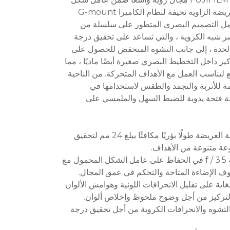
مضغوط ، وهي عدسة أساسية عريضة الزاوية نحيفة لنظام الكاميرا G-mount
شتمل التصميم البصري المتطور على سلسلة من
 شبه الكروية ، والتي تساعد على تحقيق درجة
الحدة ، إلى جانب التشوه المنخفض للحصول على
ز داخل التخطيط البصري صغيرة أيضًا ماديًا ، مما
ع ليناسب العمل مع الأهداف المتحركة. من الناحية
ومة للأتربة والتجمد والطقس لاستخدامها في
قة فتحة يدوية للضبط السهل والملمسي على
توفر العدسة الأساسية ذات الزاوية العريضة طولًا بؤريًا مكافئًا يبلغ 24 مم لتحقيق
ة متنوعة من الأهداف.
تساعد الفتحة القصوى المتواضعة f / 3.5 في الحفاظ على عامل الشكل المحمول مع
وف الإضاءة المتاحة والتحكم في عمق المجال.
ية على تقليل الانحرافات اللونية وهوامش الألوان
التركيز من أجل وضوح ملحوظ وإخلاص ألوان.
تشوه والانحرافات الكروية من أجل تحقيق درجة