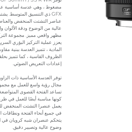
GFX ذي التنسيق المتوسط. ي
عناصر التشتت المنخفض والعناصر
عالية من الوضوح ودقة الألوان و
مظهر واقعي مميز. مجموعة التركي
يعزز عملية التركيز البؤري السري
المادية ، تتميز العدسة ببنية مقا
الظروف القاسية ، كما تتميز بحل
إعدادات التعريض الضوئي.
مجال رؤية واسع للعمل مع مجموع
كونها مناسبة أيضًا للعمل في ظر
يعمل عنصرا التشتت المنخفض للغا
في جميع أنحاء الفتحة ونطاقات 
يتحكم عنصران شبه كرويان في ال
وضوح عالية وتصيير دقيق.