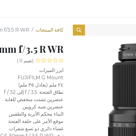
0
المتجر
كافة المنتجات
mm f/3.5 R WR
 30mm f/3.5 R WR
(تقييم 0 )
ابرز الميزات
FUJIFILM G Mount
٢٤ ملم (يعادل ٣٥ ملم)
نطاق الفتحة: f / 3.5 إلى f / 32
عنصرين تشتت منخفض للغاية
عنصرين شبه كرويين
البناء محكم الأتربة والطقس
موقع الأمر على حلقة الفتحة
غشاء دائري ذو تسع شفرات