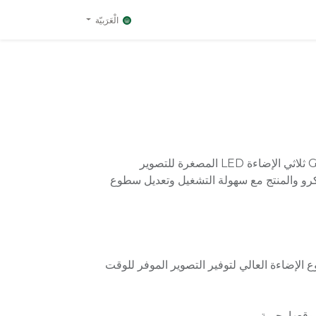
الْعَرَبيّة
إن صندوق Godox LST60 60W ثلاثي الإضاءة LED المصغرة للتصوير
كرو والمنتج مع سهولة التشغيل وتعديل سطوع
الإضاءة العالي لتوفير التصوير الموفر للوقت
وقعها بحرية.