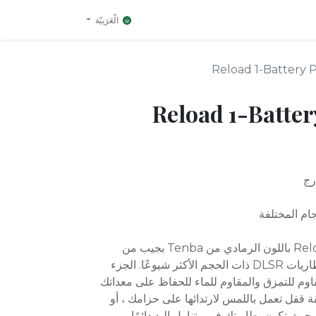
الْعَرَبيّة
Reload 1-Battery 
Reload 1-Batter
رج
تم تصميم حقيبة Reload 1-Battery باللون الرمادي من Tenba بجيب من
النيوبرين قابل للتمدد يستوعب بطاريات DLSR ذات الحجم الأكثر شيوعًا. الجزء
اوم للتمزق والمقاوم للماء للحفاظ على معداتك
ة قفل تعمل باللمس لارتدائها على حزامك ، أو
بحيث تكون بطاريتك في متناول اليد دائمًا.